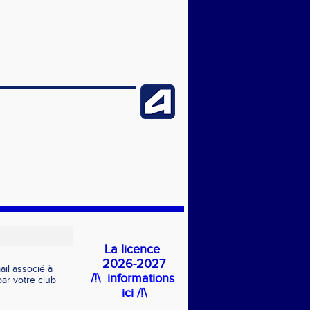
La licence
2026-2027
il associé à
/!\ informations
ar votre club
ici /!\