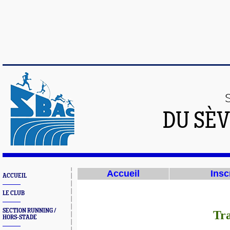
DU SÈV
Accueil
Insc
ACCUEIL
LE CLUB
SECTION RUNNING /
Tra
HORS-STADE