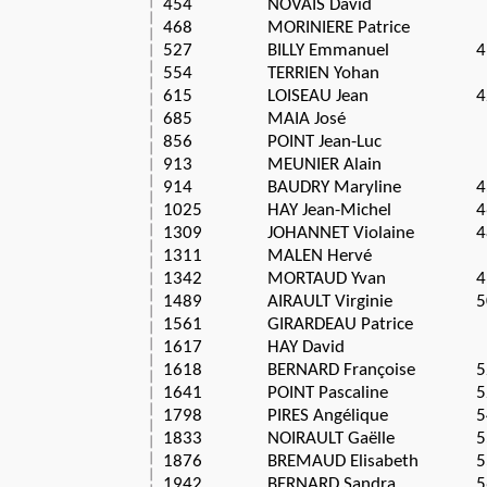
454
NOVAIS David
468
MORINIERE Patrice
527
BILLY Emmanuel
4
554
TERRIEN Yohan
615
LOISEAU Jean
4
685
MAIA José
856
POINT Jean-Luc
913
MEUNIER Alain
914
BAUDRY Maryline
4
1025
HAY Jean-Michel
4
1309
JOHANNET Violaine
4
1311
MALEN Hervé
1342
MORTAUD Yvan
4
1489
AIRAULT Virginie
5
1561
GIRARDEAU Patrice
1617
HAY David
1618
BERNARD Françoise
5
1641
POINT Pascaline
5
1798
PIRES Angélique
5
1833
NOIRAULT Gaëlle
5
1876
BREMAUD Elisabeth
5
1942
BERNARD Sandra
5