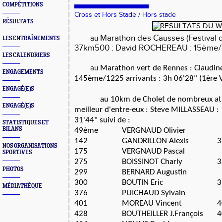
COMPÉTITIONS
Cross et Hors Stade
/
Hors stade
RÉSULTATS
Marathon des Causses (Festival d
au
LES ENTRAÎNEMENTS
37km500 : David ROCHEREAU : 15ème/710
LES CALENDRIERS
au
Marathon vert de Rennes : Claudi
ENGAGEMENTS
145ème/1225 arrivants : 3h 06'28" (1ère 
ENGAGÉ(E)S
au 10km de Cholet de nombreux athlè
ENGAGÉ(E)S
meilleur d'entre-eux :
Steve MILLASSEAU : 
31'44" suivi de :
STATISTIQUES ET
BILANS
49ème
VERGNAUD Olivier
142
GANDRILLON Alexis
3
NOS ORGANISATIONS
175
VERGNAUD Pascal
SPORTIVES
275
BOISSINOT Charly
3
PHOTOS
299
BERNARD Augustin
300
BOUTIN Eric
3
MÉDIATHÈQUE
376
PUICHAUD Sylvain
401
MOREAU Vincent
4
428
BOUTHEILLER J.François
4