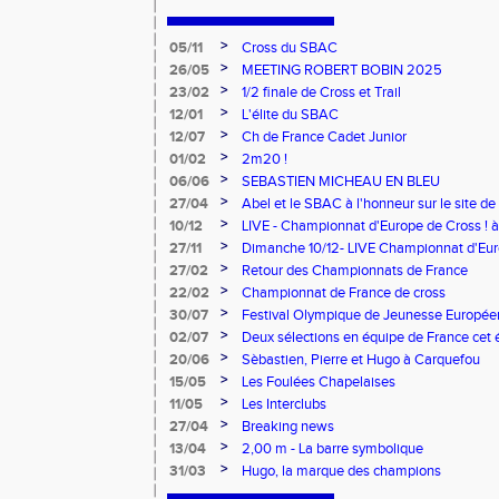
>
05/11
Cross du SBAC
>
26/05
MEETING ROBERT BOBIN 2025
>
23/02
1/2 finale de Cross et Trail
>
12/01
L'élite du SBAC
>
12/07
Ch de France Cadet Junior
>
01/02
2m20 !
>
06/06
SEBASTIEN MICHEAU EN BLEU
>
27/04
Abel et le SBAC à l'honneur sur le site de 
>
10/12
LIVE - Championnat d'Europe de Cross ! 
>
27/11
Dimanche 10/12- LIVE Championnat d'Euro
et 11h ! Aller, Pierre et Hugo !
>
27/02
Retour des Championnats de France
>
22/02
Championnat de France de cross
>
30/07
Festival Olympique de Jeunesse Europé
>
02/07
Deux sélections en équipe de France cet 
>
20/06
Sèbastien, Pierre et Hugo à Carquefou
>
15/05
Les Foulées Chapelaises
>
11/05
Les Interclubs
>
27/04
Breaking news
>
13/04
2,00 m - La barre symbolique
>
31/03
Hugo, la marque des champions