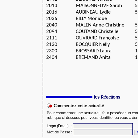
2013
MAISONNEUVE Sarah
5
2016
AUBINEAU Lydie
5
2036
BILLY Monique
2040
MALEN Anne-Christine
5
2094
COUTAND Christelle
5
2111
OUVRARD Françoise
5
2130
BOCQUIER Nelly
5
2300
BROSSARD Laura
1
2404
BREMAND Anita
1
les Réactions
Commentez cette actualité
Pour commenter une actualité il faut posséder un compt
rubrique ci-dessous pour vous identifier ou vous crée
Login (Email)
:
Mot de Passe
: