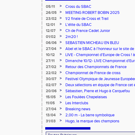
>
05/11
Cross du SBAC
>
26/05
MEETING ROBERT BOBIN 2025
>
23/02
1/2 finale de Cross et Trail
>
12/01
L'élite du SBAC
>
12/07
Ch de France Cadet Junior
>
01/02
2m20 !
>
06/06
SEBASTIEN MICHEAU EN BLEU
>
27/04
Abel et le SBAC à l'honneur sur le site de 
>
10/12
LIVE - Championnat d'Europe de Cross ! 
>
27/11
Dimanche 10/12- LIVE Championnat d'Euro
et 11h ! Aller, Pierre et Hugo !
>
27/02
Retour des Championnats de France
>
22/02
Championnat de France de cross
>
30/07
Festival Olympique de Jeunesse Europé
>
02/07
Deux sélections en équipe de France cet 
>
20/06
Sèbastien, Pierre et Hugo à Carquefou
>
15/05
Les Foulées Chapelaises
>
11/05
Les Interclubs
>
27/04
Breaking news
>
13/04
2,00 m - La barre symbolique
>
31/03
Hugo, la marque des champions