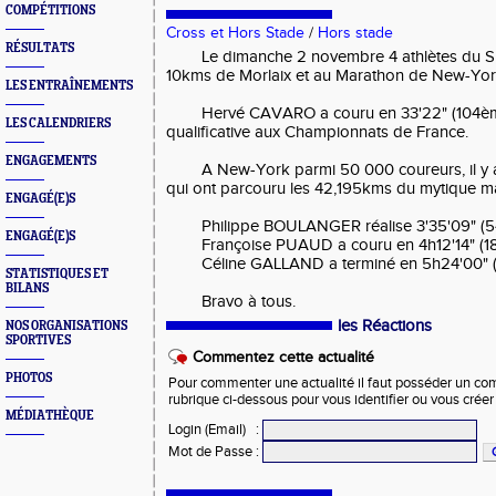
COMPÉTITIONS
Cross et Hors Stade
/
Hors stade
RÉSULTATS
Le dimanche 2 novembre 4 athlètes du S
10kms de Morlaix et au Marathon de New-Yor
LES ENTRAÎNEMENTS
Hervé CAVARO a couru en 33'22" (104è
LES CALENDRIERS
qualificative aux Championnats de France.
ENGAGEMENTS
A New-York parmi 50 000 coureurs, il y 
qui ont parcouru les 42,195kms du mytique m
ENGAGÉ(E)S
Philippe BOULANGER réalise 3'35'09" (
ENGAGÉ(E)S
Françoise PUAUD a couru en 4h12'14" (
Céline GALLAND a terminé en 5h24'00" 
STATISTIQUES ET
BILANS
Bravo à tous.
les Réactions
NOS ORGANISATIONS
SPORTIVES
Commentez cette actualité
PHOTOS
Pour commenter une actualité il faut posséder un compt
rubrique ci-dessous pour vous identifier ou vous crée
MÉDIATHÈQUE
Login (Email)
:
Mot de Passe
: