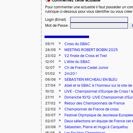
Commentez cette actualité
Pour commenter une actualité il faut posséder un compt
rubrique ci-dessous pour vous identifier ou vous crée
Login (Email)
:
Mot de Passe
:
>
05/11
Cross du SBAC
>
26/05
MEETING ROBERT BOBIN 2025
>
23/02
1/2 finale de Cross et Trail
>
12/01
L'élite du SBAC
>
12/07
Ch de France Cadet Junior
>
01/02
2m20 !
>
06/06
SEBASTIEN MICHEAU EN BLEU
>
27/04
Abel et le SBAC à l'honneur sur le site de 
>
10/12
LIVE - Championnat d'Europe de Cross ! 
>
27/11
Dimanche 10/12- LIVE Championnat d'Euro
et 11h ! Aller, Pierre et Hugo !
>
27/02
Retour des Championnats de France
>
22/02
Championnat de France de cross
>
30/07
Festival Olympique de Jeunesse Europé
>
02/07
Deux sélections en équipe de France cet 
>
20/06
Sèbastien, Pierre et Hugo à Carquefou
>