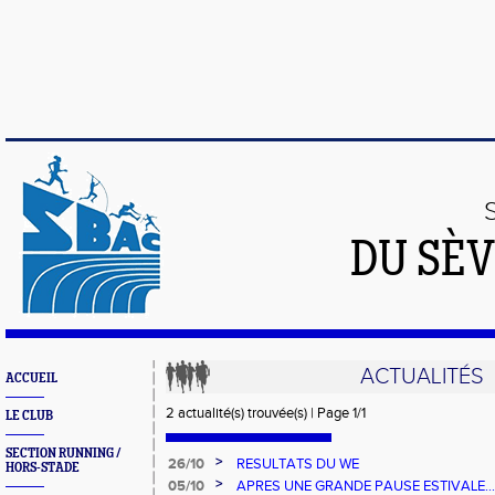
DU SÈV
ACTUALITÉS
ACCUEIL
2 actualité(s) trouvée(s) | Page 1/1
LE CLUB
SECTION RUNNING /
>
26/10
RESULTATS DU WE
HORS-STADE
>
05/10
APRES UNE GRANDE PAUSE ESTIVALE... 