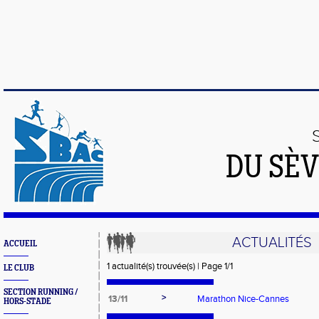
DU SÈV
ACTUALITÉS
ACCUEIL
1 actualité(s) trouvée(s) | Page 1/1
LE CLUB
SECTION RUNNING /
>
13/11
Marathon Nice-Cannes
HORS-STADE